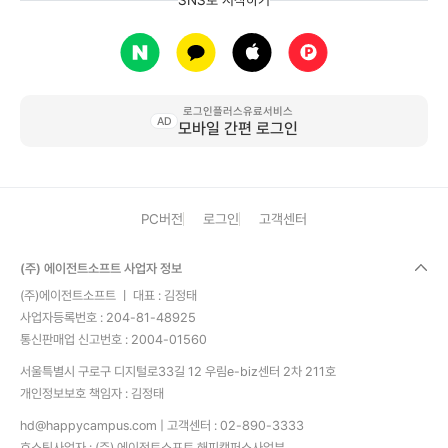
SNS로 시작하기
로그인플러스유료서비스
AD
모바일 간편 로그인
PC버전
로그인
고객센터
(주) 에이전트소프트 사업자 정보
(주)에이전트소프트 ㅣ 대표 : 김정태
사업자등록번호 : 204-81-48925
통신판매업 신고번호 : 2004-01560
서울특별시 구로구 디지털로33길 12 우림e-biz센터 2차 211호
개인정보보호 책임자 : 김정태
hd@happycampus.com
| 고객센터 : 02-890-3333
호스팅사업자 : (주) 에이전트소프트 해피캠퍼스사업부